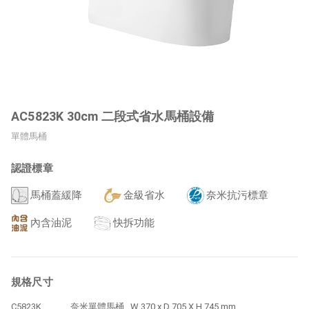
AC5823K 30cm 二段式省水馬桶設備
單體馬桶
認證標章
馬桶蓋緩降
金級省水
奈米抗污標章
內含油泥
快拆功能
規格尺寸
C5823K
奈米單體馬桶
W 370 x D 705 X H 745 mm