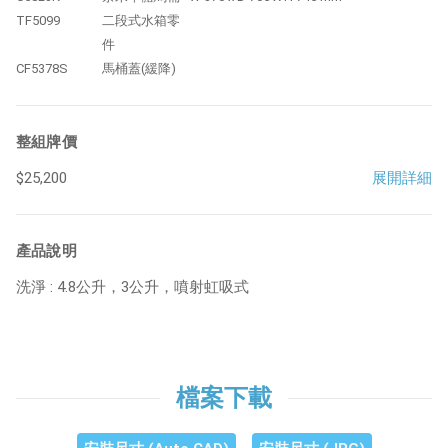
TF5099
二段式水箱零
件
CF5378S
馬桶蓋(緩降)
整組牌價
$25,200
展開詳細
產品說明
洗淨 : 4.8公升，3公升，噴射虹吸式
檔案下載