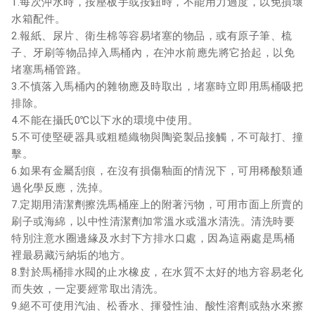
1.每次沖水時，按壓板手或按鈕時，不能用力過度，以免損壞
水箱配件。
2.報紙、尿片、衛生棉等容易堵塞的物品，或有原子筆、梳
子、牙刷等物品掉入馬桶內，在沖水前應先將它拾起，以免
堵塞馬桶管路。
3.不慎落入馬桶內的雜物應及時取出，堵塞時立即用馬桶吸把
排除。
4.不能在攝氏0℃以下水的環境中使用。
5.不可使堅硬器具或粗糙織物與陶瓷製品接觸，不可敲打、撞
擊。
6.如果有金屬刮痕，在沒有損傷釉面的情況下，可用稀酸類通
過化學反應，洗掉。
7.定期用清潔劑擦洗馬桶座上的附著污物，可用市面上所賣的
刷子或海綿，以中性清潔劑加常溫水或溫水清洗。清洗時要
特別注意水圈邊緣及水封下方排水口處，因為這兩處是馬桶
裡最易藏污納垢的地方。
8.對於馬桶排水閥的止水橡皮，在水質不太好的地方容易老化
而失效，一定要經常取出清洗。
9.絕不可使用汽油、松香水、揮發性油、酸性溶劑或熱水來擦